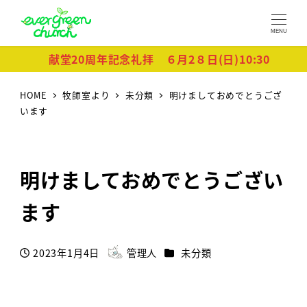
MENU
献堂20周年記念礼拝 ６月2８日(日)10:30
HOME
牧師室より
未分類
明けましておめでとうござ
います
明けましておめでとうござい
ます
カテゴリー
2023年1月4日
管理人
未分類
投稿日
著
者