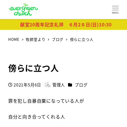
MENU
献堂20周年記念礼拝 ６月2８日(日)10:30
HOME
牧師室より
ブログ
傍らに立つ人
傍らに立つ人
カテゴリー
2021年5月6日
管理人
ブログ
投稿日
著
者
罪を犯し自暴自棄になっている人が
自分と向き合ってくれる人