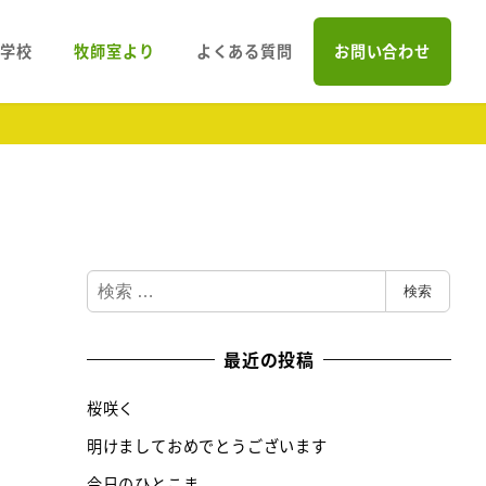
会学校
牧師室より
よくある質問
お問い合わせ
検
検索
索
最近の投稿
桜咲く
明けましておめでとうございます
今日のひとこま