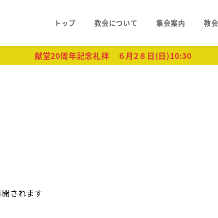
トップ
教会について
集会案内
教
献堂20周年記念礼拝 ６月2８日(日)10:30
再開されます